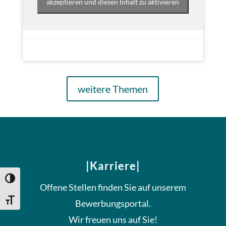
akzeptieren und diesen Inhalt zu aktivieren
weitere Themen
|Karriere|
Umschalten auf hohe Kontraste
Offene Stellen finden Sie auf unserem
Schrift vergrößern
Bewerbungsportal.
Wir freuen uns auf Sie!