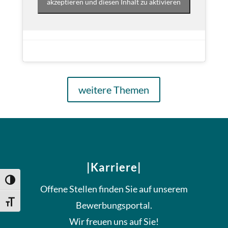
akzeptieren und diesen Inhalt zu aktivieren
weitere Themen
|Karriere|
Umschalten auf hohe Kontraste
Offene Stellen finden Sie auf unserem
Schrift vergrößern
Bewerbungsportal.
Wir freuen uns auf Sie!