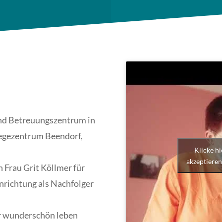
und Betreuungszentrum in
legezentrum Beendorf,
Klicke h
akzeptieren
 Frau Grit Köllmer für
Einrichtung als Nachfolger
er wunderschön leben