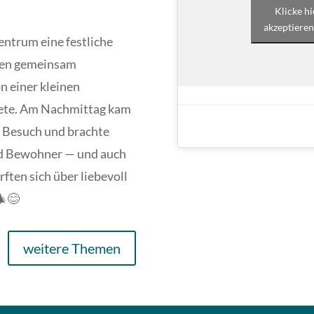
Klicke h
akzeptieren
entrum eine festliche
den gemeinsam
n einer kleinen
itete. Am Nachmittag kam
 Besuch und brachte
nd Bewohner — und auch
ften sich über liebevoll
🎄😊
weitere Themen