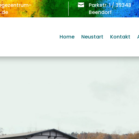
egezentrum-

Parkstr. 1 / 39343
.de
Beendorf
Home
Neustart
Kontakt