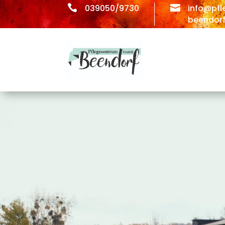

039050/9730

info@pfl
beendorf