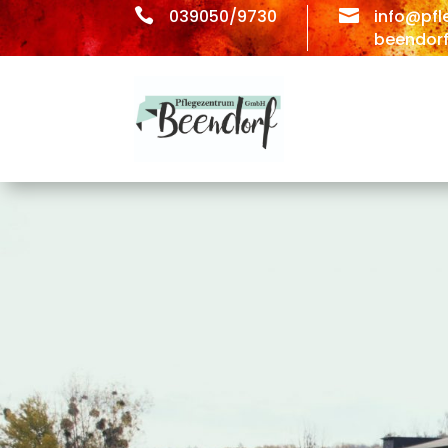

039050/9730

info@pfl
beendorf