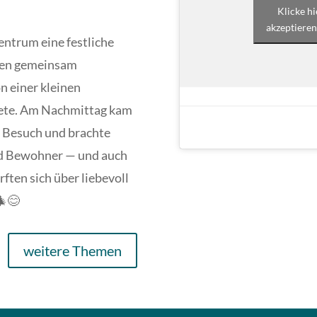
Klicke h
akzeptieren
entrum eine festliche
den gemeinsam
n einer kleinen
itete. Am Nachmittag kam
 Besuch und brachte
nd Bewohner — und auch
ften sich über liebevoll
🎄😊
weitere Themen