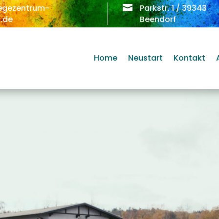
egezentrum-

Parkstr. 1 / 39343
.de
Beendorf
Home
Neustart
Kontakt