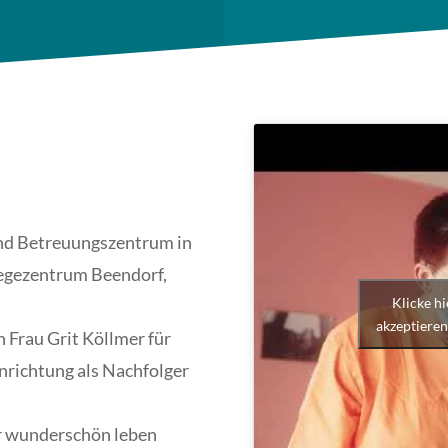
und Betreuungszentrum in
legezentrum Beendorf,
Klicke h
akzeptieren
 Frau Grit Köllmer für
Einrichtung als Nachfolger
er wunderschön leben