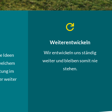

Weiterentwickeln
Wir entwickeln uns ständig
ue Ideen
weiter und bleiben somit nie
welchem
stehen.
tung im
r weiter