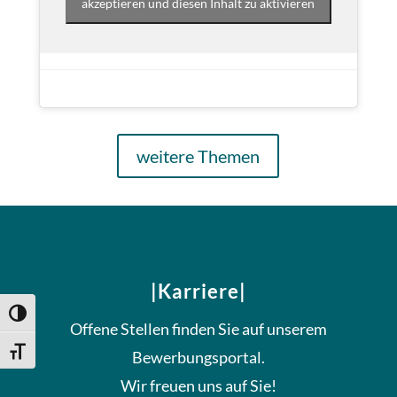
akzeptieren und diesen Inhalt zu aktivieren
weitere Themen
|Karriere|
Umschalten auf hohe Kontraste
Offene Stellen finden Sie auf unserem
Schrift vergrößern
Bewerbungsportal.
Wir freuen uns auf Sie!