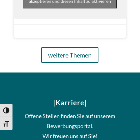
akzeptieren und diesen Inhalt zu aktivieren
weitere Themen
|Karriere|
Umschalten auf hohe Kontraste
Offene Stellen finden Sie auf unserem
Schrift vergrößern
Bewerbungsportal.
Wir freuen uns auf Sie!