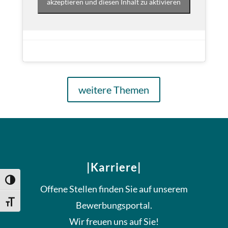
akzeptieren und diesen Inhalt zu aktivieren
weitere Themen
|Karriere|
Umschalten auf hohe Kontraste
Offene Stellen finden Sie auf unserem
Schrift vergrößern
Bewerbungsportal.
Wir freuen uns auf Sie!