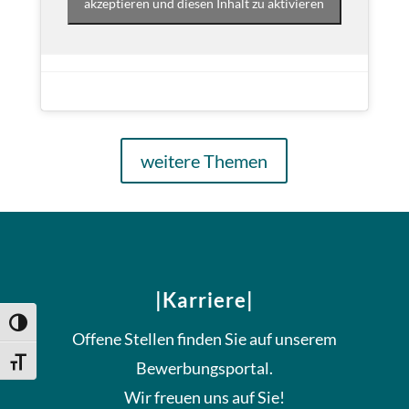
akzeptieren und diesen Inhalt zu aktivieren
weitere Themen
|Karriere|
Umschalten auf hohe Kontraste
Offene Stellen finden Sie auf unserem
Schrift vergrößern
Bewerbungsportal.
Wir freuen uns auf Sie!