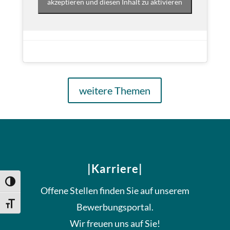
akzeptieren und diesen Inhalt zu aktivieren
weitere Themen
|Karriere|
Umschalten auf hohe Kontraste
Offene Stellen finden Sie auf unserem
Schrift vergrößern
Bewerbungsportal.
Wir freuen uns auf Sie!