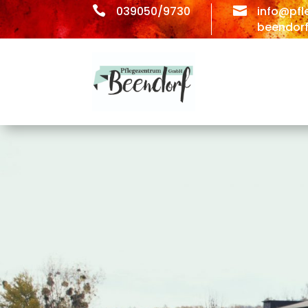

039050/9730

info@pfl
beendorf