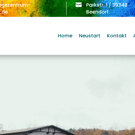
egezentrum-

Parkstr. 1 / 39343
.de
Beendorf
Home
Neustart
Kontakt