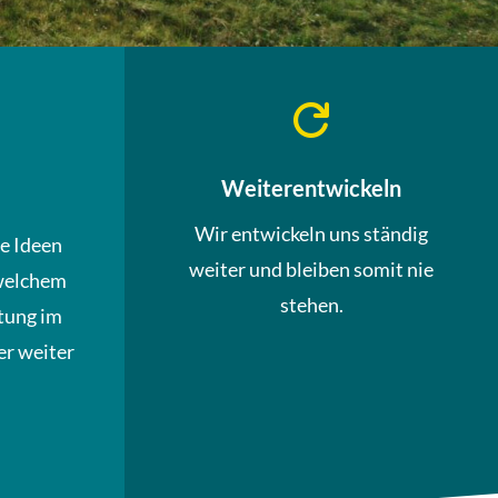

Weiterentwickeln
Wir entwickeln uns ständig
ue Ideen
weiter und bleiben somit nie
welchem
stehen.
tung im
r weiter