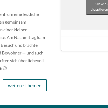
Klicke h
akzeptieren
entrum eine festliche
den gemeinsam
n einer kleinen
itete. Am Nachmittag kam
 Besuch und brachte
nd Bewohner — und auch
ften sich über liebevoll
🎄😊
weitere Themen