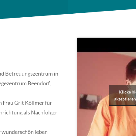
und Betreuungszentrum in
legezentrum Beendorf,
Klicke h
akzeptieren
 Frau Grit Köllmer für
Einrichtung als Nachfolger
er wunderschön leben