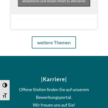
akzeptieren und diesen Inhalt zu aktivieren
weitere Themen
|Karriere|
Umschalten auf hohe Kontraste
Offene Stellen finden Sie auf unserem
Schrift vergrößern
Bewerbungsportal.
Wir freuen uns auf Sie!