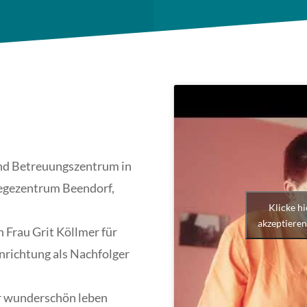
und Betreuungszentrum in
legezentrum Beendorf,
Klicke h
akzeptieren
 Frau Grit Köllmer für
Einrichtung als Nachfolger
er wunderschön leben