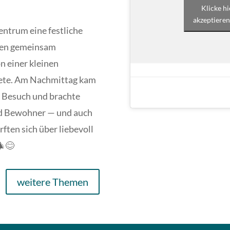
Klicke h
akzeptieren
entrum eine festliche
den gemeinsam
n einer kleinen
itete. Am Nachmittag kam
 Besuch und brachte
nd Bewohner — und auch
ften sich über liebevoll
🎄😊
weitere Themen