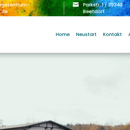
egezentrum-

Parkstr. 1 / 39343
.de
Beendorf
Home
Neustart
Kontakt