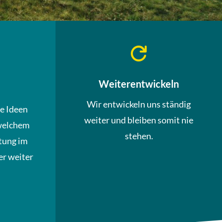

Weiterentwickeln
Wir entwickeln uns ständig
ue Ideen
weiter und bleiben somit nie
welchem
stehen.
tung im
r weiter