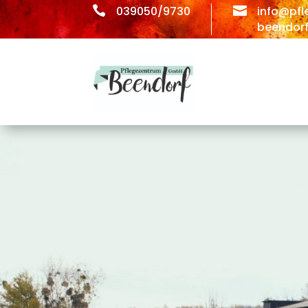

039050/9730

info@pfl
beendorf