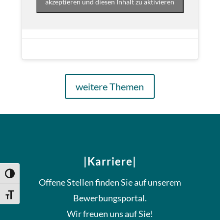
akzeptieren und diesen Inhalt zu aktivieren
weitere Themen
|Karriere|
Umschalten auf hohe Kontraste
Offene Stellen finden Sie auf unserem
Schrift vergrößern
Bewerbungsportal.
Wir freuen uns auf Sie!