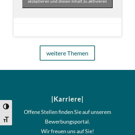
akzeptieren und diesen Inhalt zu aktivieren
weitere Themen
|Karriere|
Umschalten auf hohe Kontraste
Offene Stellen finden Sie auf unserem
Schrift vergrößern
Bewerbungsportal.
Wir freuen uns auf Sie!