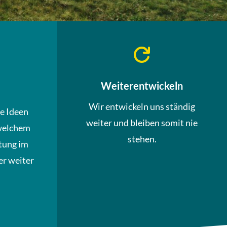

Weiterentwickeln
Wir entwickeln uns ständig
ue Ideen
weiter und bleiben somit nie
welchem
stehen.
tung im
r weiter