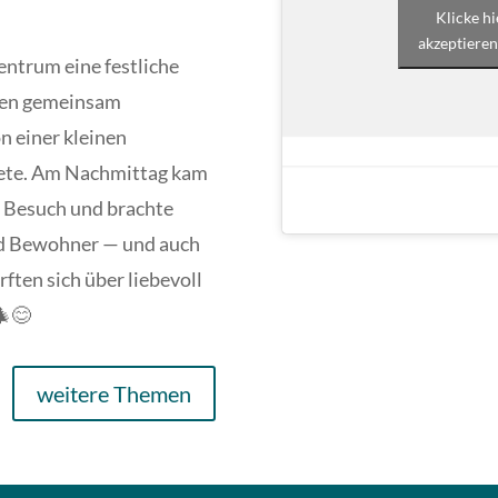
Klicke h
akzeptieren
entrum eine festliche
den gemeinsam
n einer kleinen
itete. Am Nachmittag kam
 Besuch und brachte
nd Bewohner — und auch
ften sich über liebevoll
🎄😊
weitere Themen