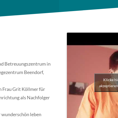
und Betreuungszentrum in
legezentrum Beendorf,
Klicke h
akzeptieren
 Frau Grit Köllmer für
Einrichtung als Nachfolger
er wunderschön leben