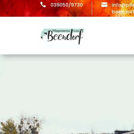

039050/9730

info@pfl
beendorf