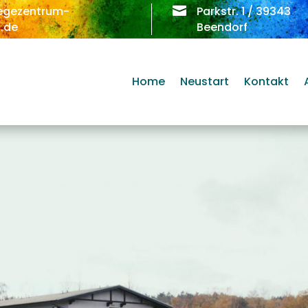
egezentrum-

Parkstr. 1 / 39343
.de
Beendorf
Home
Neustart
Kontakt