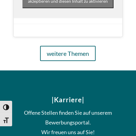
akzeptieren und diesen Inhalt zu aktivieren
weitere Themen
|Karriere|
Umschalten auf hohe Kontraste
Offene Stellen finden Sie auf unserem
Schrift vergrößern
Bewerbungsportal.
Wir freuen uns auf Sie!