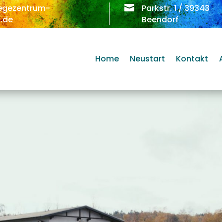
egezentrum-

Parkstr. 1 / 39343
.de
Beendorf
Home
Neustart
Kontakt