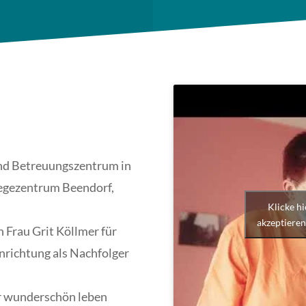
und Betreuungszentrum in
legezentrum Beendorf,
Klicke h
akzeptieren
 Frau Grit Köllmer für
Einrichtung als Nachfolger
er wunderschön leben