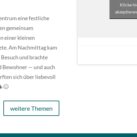
Klicke h
akzeptieren
entrum eine festliche
den gemeinsam
n einer kleinen
itete. Am Nachmittag kam
 Besuch und brachte
nd Bewohner — und auch
ften sich über liebevoll
🎄😊
weitere Themen