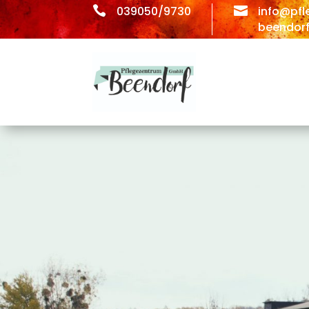

039050/9730

info@pfl
beendorf