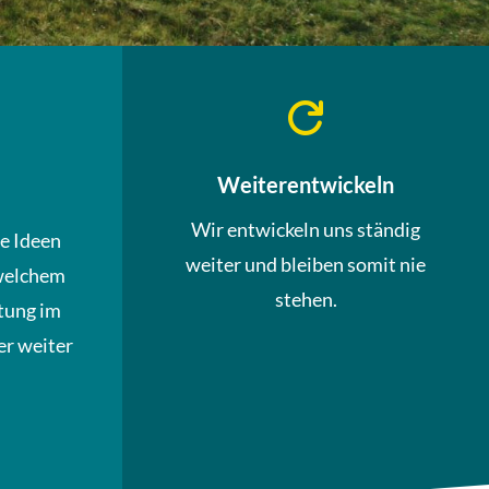

Weiterentwickeln
Wir entwickeln uns ständig
ue Ideen
weiter und bleiben somit nie
welchem
stehen.
tung im
r weiter