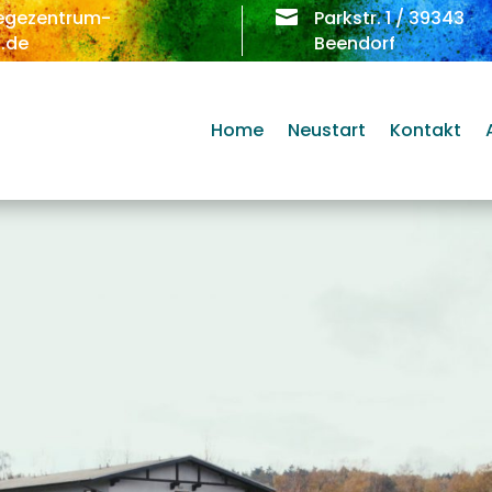
egezentrum-

Parkstr. 1 / 39343
.de
Beendorf
Home
Neustart
Kontakt