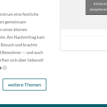
Klicke h
akzeptieren
entrum eine festliche
den gemeinsam
n einer kleinen
itete. Am Nachmittag kam
 Besuch und brachte
nd Bewohner — und auch
ften sich über liebevoll
🎄😊
weitere Themen