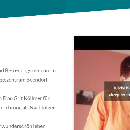
und Betreuungszentrum in
legezentrum Beendorf,
Klicke h
akzeptieren
 Frau Grit Köllmer für
Einrichtung als Nachfolger
er wunderschön leben