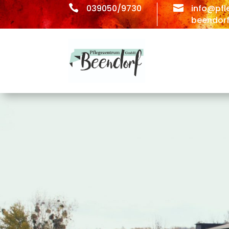

039050/9730

info@pfl
beendorf