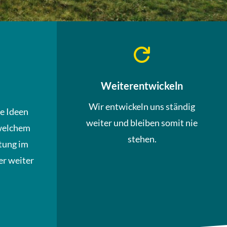

Weiterentwickeln
Wir entwickeln uns ständig
ue Ideen
weiter und bleiben somit nie
welchem
stehen.
tung im
r weiter