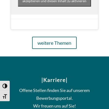
akzeptieren und diesen Inhalt zu aktivieren
weitere Themen
|Karriere|
Umschalten auf hohe Kontraste
Offene Stellen finden Sie auf unserem
Schrift vergrößern
Bewerbungsportal.
Wir freuen uns auf Sie!