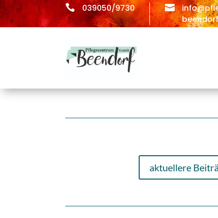

039050/9730

info@pfl
beendorf
aktuellere Beitr