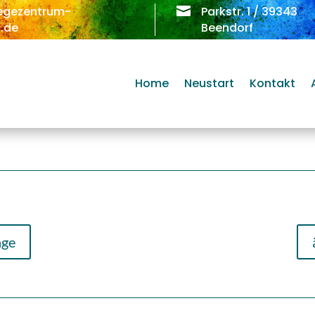
egezentrum-

Parkstr. 1 / 39343
.de
Beendorf
Home
Neustart
Kontakt
äge