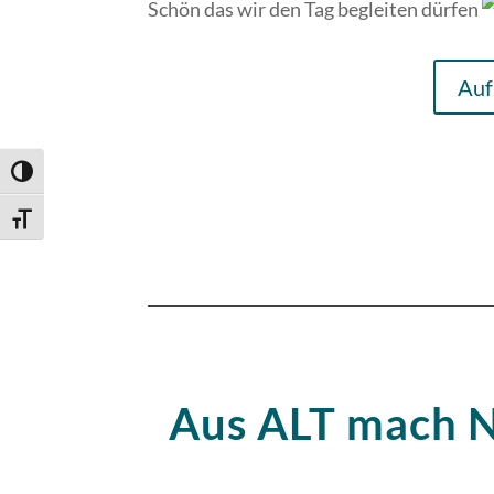
Schön das wir den Tag begleiten dürfen
Auf
Umschalten auf hohe Kontraste
Schrift vergrößern
Aus ALT mach 