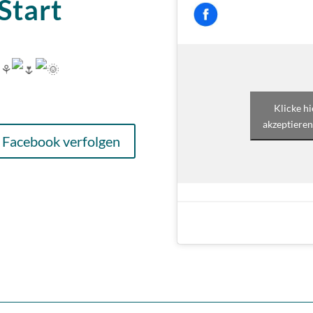
Start
 ⚘️
Klicke h
akzeptieren
 Facebook verfolgen