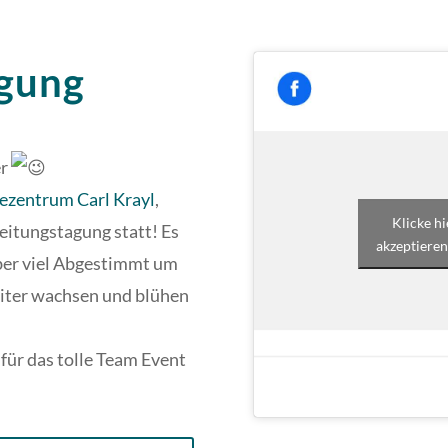
agung
er
gezentrum Carl Krayl
,
Klicke h
Leitungstagung statt!
Es
akzeptieren
ber viel Abgestimmt um
ter wachsen und blühen
für das tolle Team Event